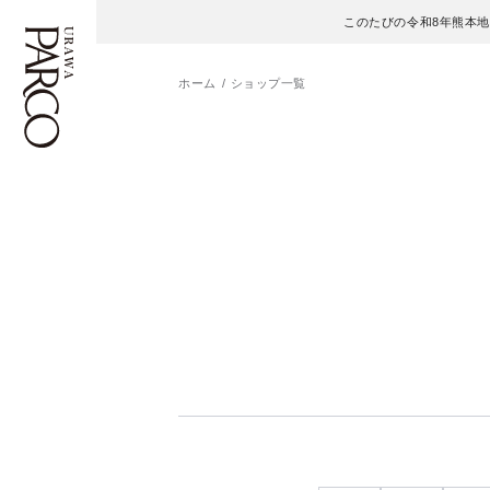
このたびの令和8年熊本
ホーム
ショップ一覧
フロアガイド
ENGLISH
施設案内・アクセス
繁体字
イベント・ポップアップ
簡体字
ニュース
한국어
レストラン・カフェ
ภาษาไทย
TAX FREE
日本語