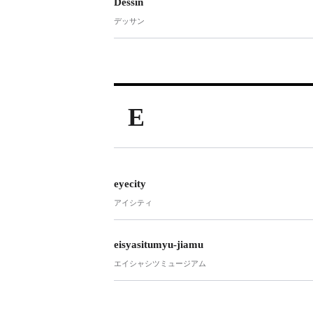
Dessin
デッサン
E
eyecity
アイシティ
eisyasitumyu-jiamu
エイシャシツミュージアム