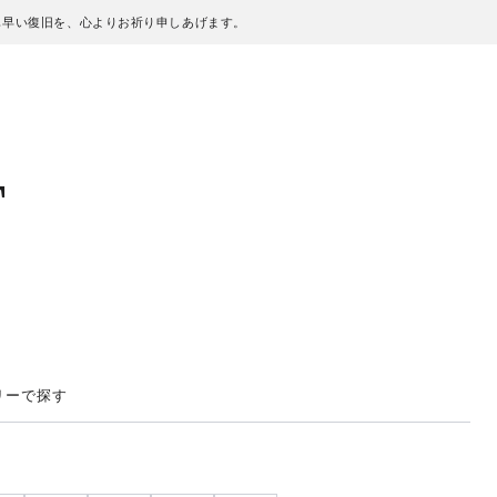
も早い復旧を、心よりお祈り申しあげます。
T
リーで探す