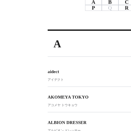
A
B
C
PARCOメンバーズ
P
Q
R
A
aidect
アイデクト
AKOMEYA TOKYO
アコメヤ トウキョウ
ALBION DRESSER
アルビオン ドレッサー