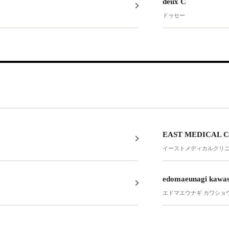
deux C
ドゥセー
EAST MEDICAL C
イーストメディカルクリ
edomaeunagi kawa
エドマエウナギ カワショ