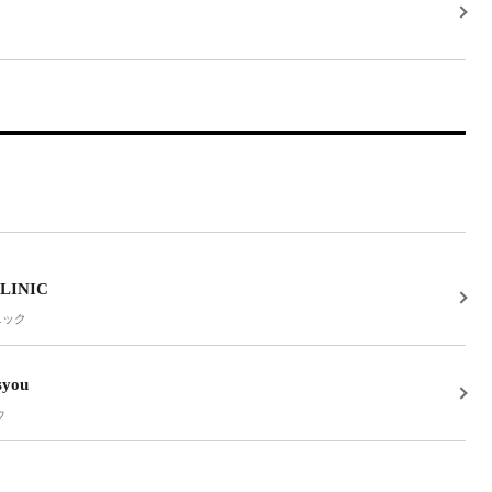
LINIC
ニック
syou
ウ