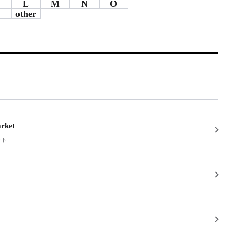
L
M
N
O
other
rket
ット