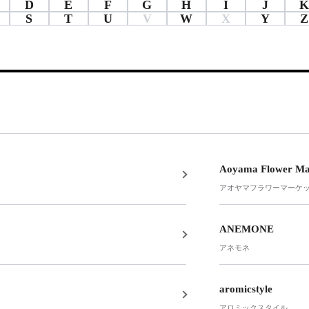
D
E
F
G
H
I
J
K
S
T
U
V
W
X
Y
Z
Aoyama Flower Ma
アオヤマフラワーマーケ
ANEMONE
アネモネ
aromicstyle
アロミックスタイル