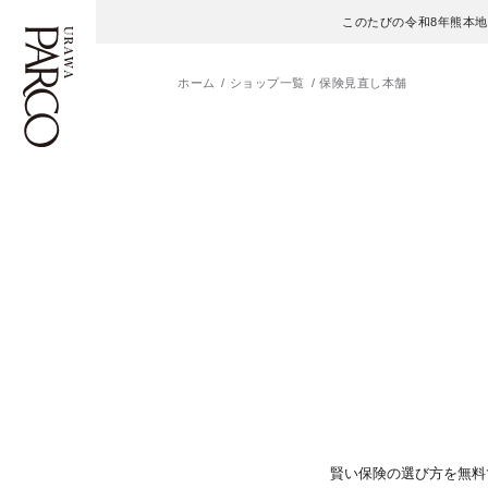
このたびの令和8年熊本
ホーム
ショップ一覧
保険見直し本舗
フロアガイド
ENGLISH
施設案内・アクセス
繁体字
イベント・ポップアップ
簡体字
ニュース
한국어
レストラン・カフェ
ภาษาไทย
TAX FREE
日本語
賢い保険の選び方を無料