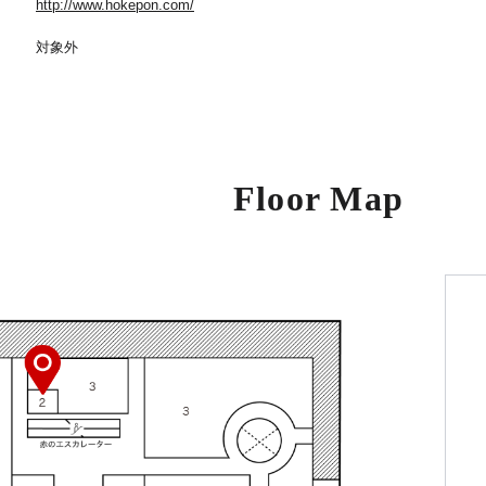
http://www.hokepon.com/
対象外
Floor Map