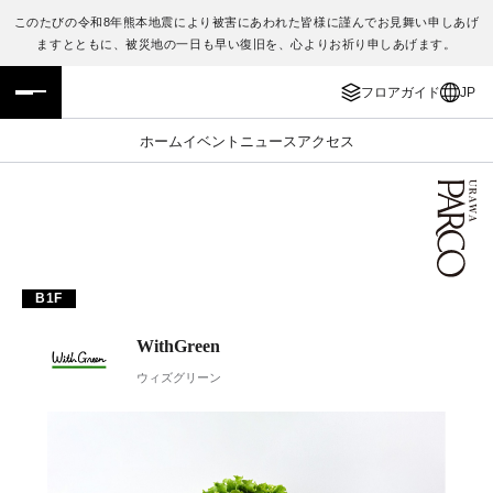
このたびの令和8年熊本地震により被害にあわれた皆様に謹んでお見舞い申しあげ
ますとともに、被災地の一日も早い復旧を、心よりお祈り申しあげます。
フロアガイド
ENGLISH
フロアガイド
JP
施設案内・アクセス
繁体字
ホーム
イベント
ニュース
アクセス
イベント・ポップアップ
簡体字
ニュース
한국어
レストラン・カフェ
ภาษาไทย
B1F
TAX FREE
日本語
WithGreen
ウィズグリーン
PARCOメンバーズ
JP