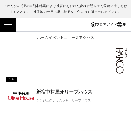
このたびの令和8年熊本地震により被害にあわれた皆様に謹んでお見舞い申しあげ
ますとともに、被災地の一日も早い復旧を、心よりお祈り申しあげます。
フロアガイド
ENGLISH
フロアガイド
JP
施設案内・アクセス
繁体字
ホーム
イベント
ニュース
アクセス
イベント・ポップアップ
簡体字
ニュース
한국어
レストラン・カフェ
ภาษาไทย
5F
TAX FREE
日本語
新宿中村屋オリーブハウス
シンジュクナカムラヤオリーブハウス
PARCOメンバーズ
JP