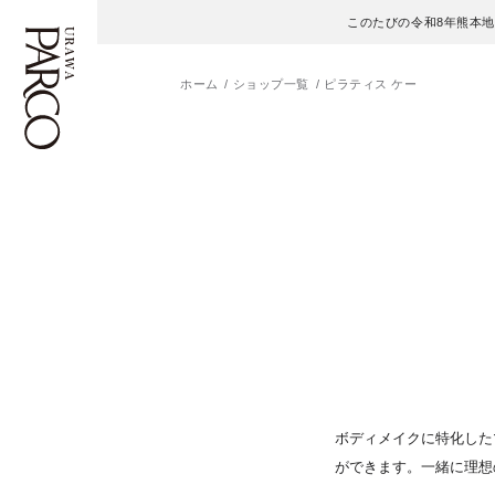
このたびの令和8年熊本
ホーム
ショップ一覧
ピラティス ケー
フロアガイド
ENGLISH
施設案内・アクセス
繁体字
イベント・ポップアップ
簡体字
ニュース
한국어
レストラン・カフェ
ภาษาไทย
TAX FREE
日本語
ボディメイクに特化した
ができます。一緒に理想