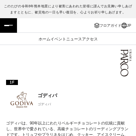
このたびの令和8年熊本地震により被害にあわれた皆様に謹んでお見舞い申しあげ
ますとともに、被災地の一日も早い復旧を、心よりお祈り申しあげます。
フロアガイド
ENGLISH
フロアガイド
JP
施設案内・アクセス
繁体字
ホーム
イベント
ニュース
アクセス
イベント・ポップアップ
簡体字
ニュース
한국어
レストラン・カフェ
ภาษาไทย
1F
TAX FREE
日本語
ゴディバ
ゴディバ
PARCOメンバーズ
ゴディバは、90年以上にわたりベルギーチョコレートの伝統に貢献
JP
し、世界中で愛されている、高級チョコレートのリーディングブラン
ドです。トリュフやプラリネをはじめ、クッキー、アイスクリーム、