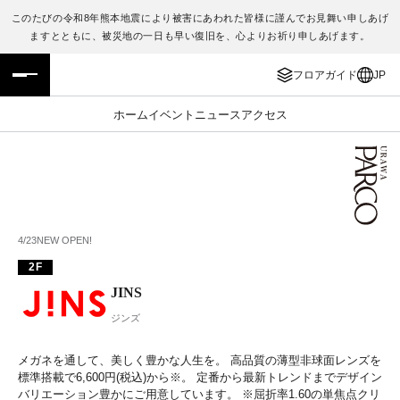
このたびの令和8年熊本地震により被害にあわれた皆様に謹んでお見舞い申しあげ
ますとともに、被災地の一日も早い復旧を、心よりお祈り申しあげます。
フロアガイド
ENGLISH
フロアガイド
JP
施設案内・アクセス
繁体字
ホーム
イベント
ニュース
アクセス
イベント・ポップアップ
簡体字
ニュース
한국어
レストラン・カフェ
ภาษาไทย
4/23NEW OPEN!
2F
TAX FREE
日本語
JINS
ジンズ
PARCOメンバーズ
メガネを通して、美しく豊かな人生を。 高品質の薄型非球面レンズを
JP
標準搭載で6,600円(税込)から※。 定番から最新トレンドまでデザイン
バリエーション豊かにご用意しています。 ※屈折率1.60の単焦点クリ