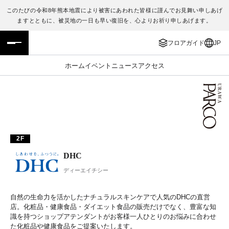
このたびの令和8年熊本地震により被害にあわれた皆様に謹んでお見舞い申しあげ
ますとともに、被災地の一日も早い復旧を、心よりお祈り申しあげます。
フロアガイド
ENGLISH
フロアガイド
JP
施設案内・アクセス
繁体字
ホーム
イベント
ニュース
アクセス
イベント・ポップアップ
簡体字
ニュース
한국어
レストラン・カフェ
ภาษาไทย
2F
TAX FREE
日本語
DHC
ディーエイチシー
PARCOメンバーズ
自然の生命力を活かしたナチュラルスキンケアで人気のDHCの直営
店。化粧品・健康食品・ダイエット食品の販売だけでなく、豊富な知
JP
識を持つショップアテンダントがお客様一人ひとりのお悩みに合わせ
た化粧品や健康食品をご提案いたします。