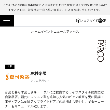
このたびの令和8年熊本地震により被害にあわれた皆様に謹んでお見舞い申しあげ
ますとともに、被災地の一日も早い復旧を、心よりお祈り申しあげます。
フロアガイド
ENGLISH
フロアガイド
JP
施設案内・アクセス
繁体字
ホーム
イベント
ニュース
アクセス
イベント・ポップアップ
簡体字
ニュース
한국어
レストラン・カフェ
ภาษาไทย
4F
島村楽器
TAX FREE
日本語
シマムラガッキ
PARCOメンバーズ
音楽と暮らす楽しさをトータルにご提案するライフスタイル提案型総
合楽器店。新たにレッスン室を追加し人気のピアノ教室を更に開講！
電子ピアノは勿論アップライトピアノの品揃えも増やし、ギターコー
JP
ナーもリニューアル致します。