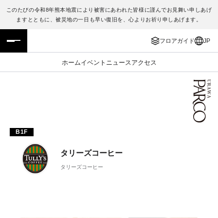
このたびの令和8年熊本地震により被害にあわれた皆様に謹んでお見舞い申しあげ
ますとともに、被災地の一日も早い復旧を、心よりお祈り申しあげます。
フロアガイド
ENGLISH
フロアガイド
JP
施設案内・アクセス
繁体字
ホーム
イベント
ニュース
アクセス
イベント・ポップアップ
簡体字
ニュース
한국어
レストラン・カフェ
ภาษาไทย
B1F
TAX FREE
日本語
タリーズコーヒー
タリーズコーヒー
PARCOメンバーズ
JP