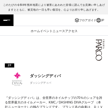
このたびの令和8年熊本地震により被害にあわれた皆様に謹んでお見舞い申しあげ
ますとともに、被災地の一日も早い復旧を、心よりお祈り申しあげます。
フロアガイド
ENGLISH
フロアガイド
JP
施設案内・アクセス
繁体字
ホーム
イベント
ニュース
アクセス
イベント・ポップアップ
簡体字
ニュース
한국어
レストラン・カフェ
ภาษาไทย
2F
TAX FREE
日本語
ダッシングディバ
ダッシングディバ
PARCOメンバーズ
『ダッシングディバ』は、全世界のネイルチップの70％のシェアを誇
JP
る世界最大のネイルメーカー、KMC／DASHING DIVAグループ （本
社ニューヨーク）の独占ブランドです。 ブランド名の由来は、ＤＩＶ