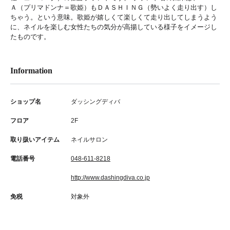
Ａ（プリマドンナ＝歌姫）もＤＡＳＨＩＮＧ（勢いよく走り出す）し
ちゃう。という意味。歌姫が嬉しくて楽しくて走り出してしまうよう
に、ネイルを楽しむ女性たちの気分が高揚している様子をイメージし
たものです。
Information
ショップ名
ダッシングディバ
フロア
2F
取り扱いアイテム
ネイルサロン
電話番号
048-611-8218
http://www.dashingdiva.co.jp
免税
対象外