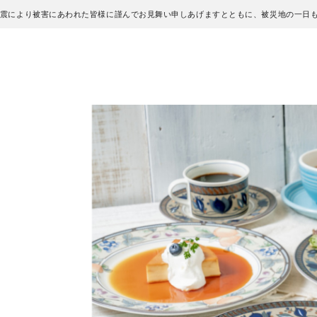
地震により被害にあわれた皆様に謹んでお見舞い申しあげますとともに、被災地の一日