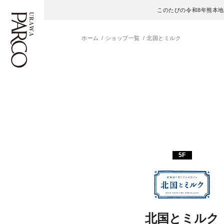
このたびの令和8年熊本
ホーム
ショップ一覧
北国とミルク
フロアガイド
ENGLISH
施設案内・アクセス
繁体字
イベント・ポップアップ
簡体字
ニュース
한국어
5F
レストラン・カフェ
ภาษาไทย
TAX FREE
日本語
北国とミルク