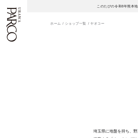
このたびの令和8年熊本
ホーム
ショップ一覧
ヤオコー
フロアガイド
ENGLISH
施設案内・アクセス
繁体字
イベント・ポップアップ
簡体字
ニュース
한국어
レストラン・カフェ
ภาษาไทย
TAX FREE
日本語
埼玉県に地盤を持ち、野