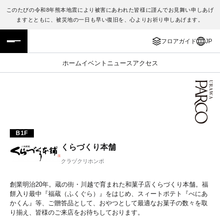
このたびの令和8年熊本地震により被害にあわれた皆様に謹んでお見舞い申しあげ
ますとともに、被災地の一日も早い復旧を、心よりお祈り申しあげます。
フロアガイド
ENGLISH
フロアガイド
JP
施設案内・アクセス
繁体字
ホーム
イベント
ニュース
アクセス
イベント・ポップアップ
簡体字
ニュース
한국어
レストラン・カフェ
ภาษาไทย
B1F
くらづくり本舗
TAX FREE
日本語
クラヅクリホンポ
PARCOメンバーズ
創業明治20年。蔵の街・川越で育まれた和菓子店くらづくり本舗。福
餅入り最中『福蔵（ふくぐら）』をはじめ、スィートポテト『べにあ
かくん』等、ご贈答品として、おやつとして最適なお菓子の数々を取
JP
り揃え、皆様のご来店をお待ちしております。