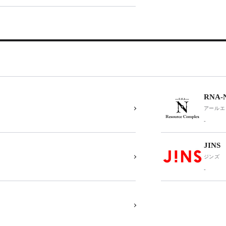
RNA-N
アールエ
-
JINS
ジンズ
-