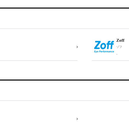
Zoff
ゾフ
-