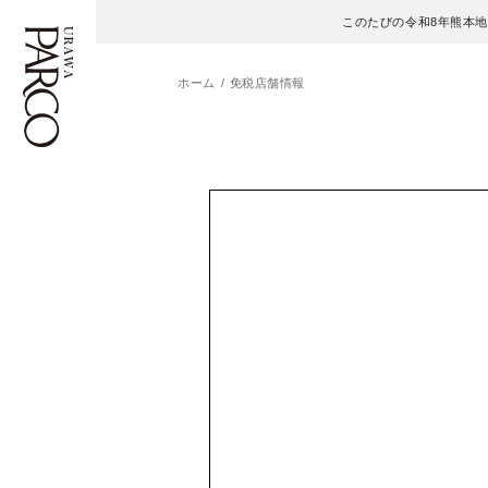
このたびの令和8年熊本
ホーム
免税店舗情報
フロアガイド
ENGLISH
施設案内・アクセス
繁体字
イベント・ポップアップ
簡体字
ニュース
한국어
レストラン・カフェ
ภาษาไทย
TAX FREE
日本語