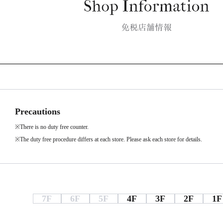
Precautions
※There is no duty free counter.
※The duty free procedure differs at each store. Please ask each store for details.
7F
6F
5F
4F
3F
2F
1F