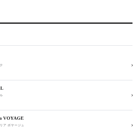
テ
EL
ル
ria VOYAGE
リア ボヤージュ