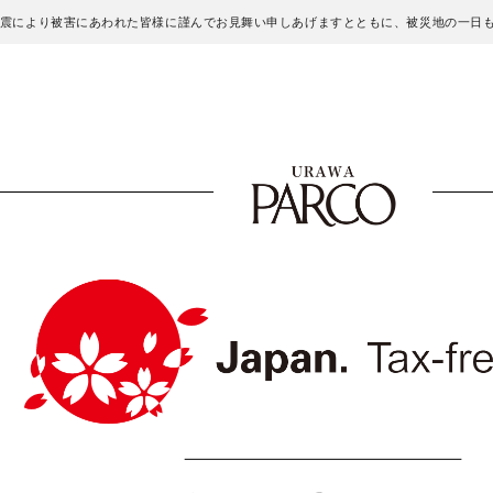
地震により被害にあわれた皆様に謹んでお見舞い申しあげますとともに、被災地の一日