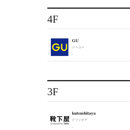
4F
GU
ジーユー
-
3F
kutsushitaya
クツシタヤ
-