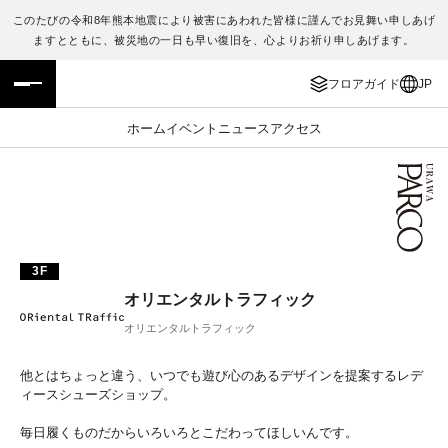
このたびの令和8年熊本地震により被害にあわれた皆様に謹んでお見舞い申しあげ
ますとともに、被災地の一日も早い復旧を、心よりお祈り申しあげます。
フロアガイド
ENGLISH
フロアガイド
JP
施設案内・アクセス
繁体字
ホーム
イベント
ニュース
アクセス
イベント・ポップアップ
簡体字
ニュース
한국어
レストラン・カフェ
ภาษาไทย
3F
オリエンタルトラフィック
TAX FREE
日本語
オリエンタルトラフィック
PARCOメンバーズ
他とはちょっと違う、いつでも遊び心のあるデザインを提案するレデ
ィースシューズショップ。
JP
毎日履くものだからいろいろとこだわってほしいんです。