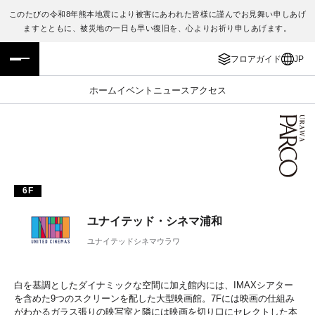
このたびの令和8年熊本地震により被害にあわれた皆様に謹んでお見舞い申しあげ
ますとともに、被災地の一日も早い復旧を、心よりお祈り申しあげます。
フロアガイド
ENGLISH
フロアガイド
JP
施設案内・アクセス
繁体字
ホーム
イベント
ニュース
アクセス
イベント・ポップアップ
簡体字
ニュース
한국어
レストラン・カフェ
ภาษาไทย
6F
TAX FREE
日本語
ユナイテッド・シネマ浦和
ユナイテッドシネマウラワ
PARCOメンバーズ
白を基調としたダイナミックな空間に加え館内には、IMAXシアター
JP
を含めた9つのスクリーンを配した大型映画館。7Fには映画の仕組み
がわかるガラス張りの映写室と隣には映画を切り口にセレクトした本