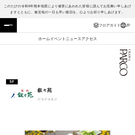
このたびの令和8年熊本地震により被害にあわれた皆様に謹んでお見舞い申しあげ
ますとともに、被災地の一日も早い復旧を、心よりお祈り申しあげます。
フロアガイド
ENGLISH
フロアガイド
JP
施設案内・アクセス
繁体字
ホーム
イベント
ニュース
アクセス
イベント・ポップアップ
簡体字
ニュース
한국어
レストラン・カフェ
ภาษาไทย
5F
叙々苑
TAX FREE
日本語
ジョジョエン
PARCOメンバーズ
JP