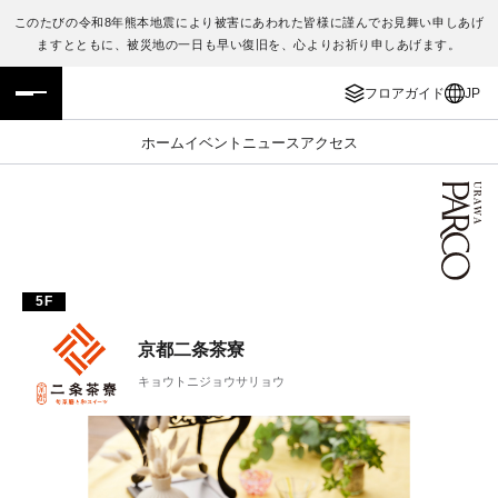
このたびの令和8年熊本地震により被害にあわれた皆様に謹んでお見舞い申しあげ
ますとともに、被災地の一日も早い復旧を、心よりお祈り申しあげます。
フロアガイド
ENGLISH
フロアガイド
JP
施設案内・アクセス
繁体字
ホーム
イベント
ニュース
アクセス
イベント・ポップアップ
簡体字
ニュース
한국어
レストラン・カフェ
ภาษาไทย
5F
TAX FREE
日本語
京都二条茶寮
キョウトニジョウサリョウ
PARCOメンバーズ
JP