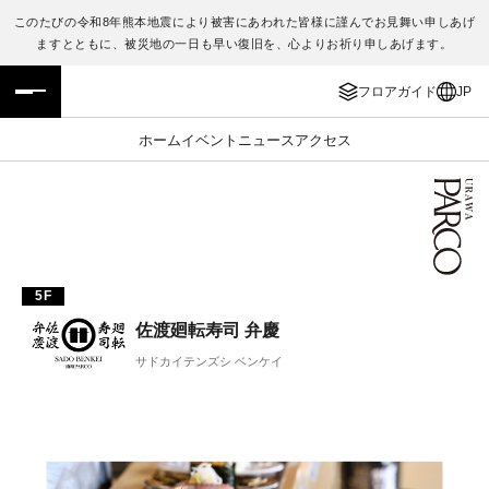
このたびの令和8年熊本地震により被害にあわれた皆様に謹んでお見舞い申しあげ
ますとともに、被災地の一日も早い復旧を、心よりお祈り申しあげます。
フロアガイド
ENGLISH
フロアガイド
JP
施設案内・アクセス
繁体字
ホーム
イベント
ニュース
アクセス
イベント・ポップアップ
簡体字
ニュース
한국어
レストラン・カフェ
ภาษาไทย
5F
TAX FREE
日本語
佐渡廻転寿司 弁慶
サドカイテンズシ ベンケイ
PARCOメンバーズ
JP