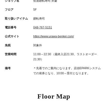
ショップ名
佐渡廻転寿司 弁慶
フロア
5F
取り扱いアイテム
廻転寿司
電話番号
048-767-5151
公式サイト
https://www.urawa-benkei.com/
免税
対象外
営業時間
11:00～22:30 （最終入店21:30、ラストオーダー
21:30）
備考
＊先着でのご案内になります。店頭EPARKシステム
での発券となり、10:00～受付となります。
Floor Map