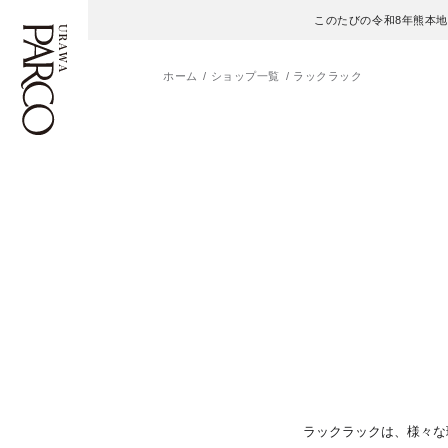
このたびの令和8年熊本
ホーム
ショップ一覧
ラックラック
フロアガイド
ENGLISH
施設案内・アクセス
繁体字
イベント・ポップアップ
簡体字
ニュース
한국어
レストラン・カフェ
ภาษาไทย
TAX FREE
日本語
ラックラックは、様々な