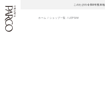
このたびの令和8年熊本
ホーム
ショップ一覧
LEPSIM
フロアガイド
ENGLISH
施設案内・アクセス
繁体字
イベント・ポップアップ
簡体字
ニュース
한국어
レストラン・カフェ
ภาษาไทย
TAX FREE
日本語