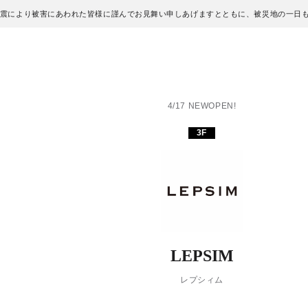
地震により被害にあわれた皆様に謹んでお見舞い申しあげますとともに、被災地の一日
4/17 NEWOPEN!
3F
LEPSIM
レプシィム