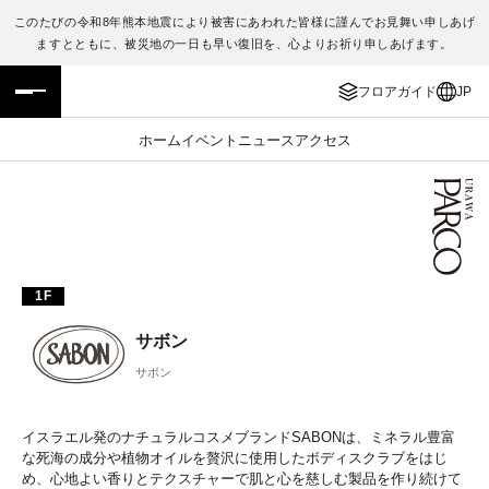
このたびの令和8年熊本地震により被害にあわれた皆様に謹んでお見舞い申しあげ
ますとともに、被災地の一日も早い復旧を、心よりお祈り申しあげます。
フロアガイド
ENGLISH
フロアガイド
JP
施設案内・アクセス
繁体字
ホーム
イベント
ニュース
アクセス
イベント・ポップアップ
簡体字
ニュース
한국어
レストラン・カフェ
ภาษาไทย
1F
TAX FREE
日本語
サボン
サボン
PARCOメンバーズ
イスラエル発のナチュラルコスメブランドSABONは、ミネラル豊富
な死海の成分や植物オイルを贅沢に使用したボディスクラブをはじ
JP
め、心地よい香りとテクスチャーで肌と心を慈しむ製品を作り続けて