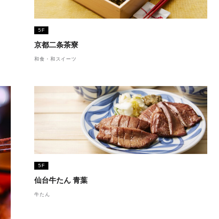
5F
京都二条茶寮
和食・和スイーツ
5F
仙台牛たん 青葉
牛たん