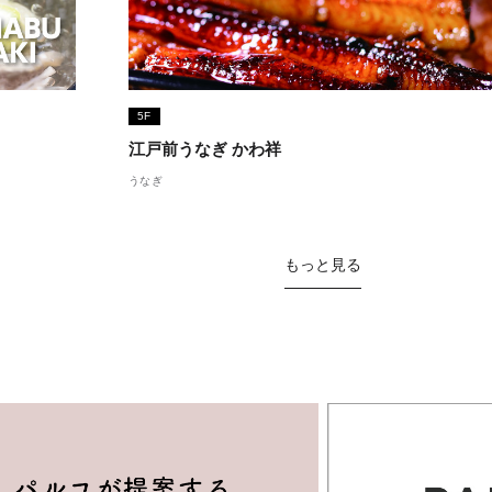
5F
江戸前うなぎ かわ祥
うなぎ
もっと見る