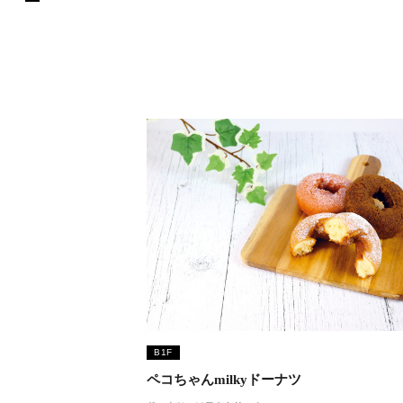
B1F
ペコちゃんmilkyドーナツ