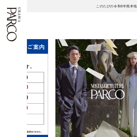
このたびの令和8年熊本
フロアガイド
ENGLISH
施設案内・アクセス
繁体字
イベント・ポップアップ
簡体字
ニュース
한국어
レストラン・カフェ
ภาษาไทย
TAX FREE
日本語