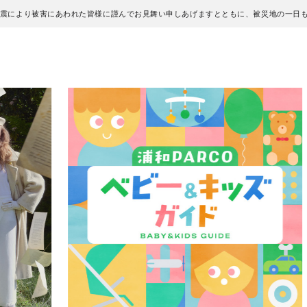
地震により被害にあわれた皆様に謹んでお見舞い申しあげますとともに、被災地の一日