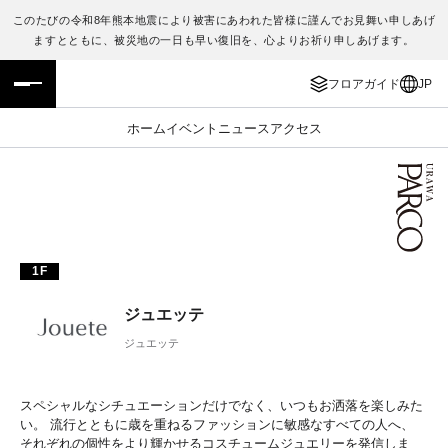
このたびの令和8年熊本地震により被害にあわれた皆様に謹んでお見舞い申しあげ
ますとともに、被災地の一日も早い復旧を、心よりお祈り申しあげます。
フロアガイド
ENGLISH
フロアガイド
JP
施設案内・アクセス
繁体字
ホーム
イベント
ニュース
アクセス
イベント・ポップアップ
簡体字
ニュース
한국어
レストラン・カフェ
ภาษาไทย
1F
TAX FREE
日本語
ジュエッテ
ジュエッテ
PARCOメンバーズ
スペシャルなシチュエーションだけでなく、いつもお洒落を楽しみた
JP
い。 流行とともに歳を重ねるファッションに敏感なすべての人へ、
それぞれの個性をより輝かせるコスチュームジュエリーを発信しま