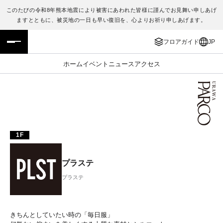
このたびの令和8年熊本地震により被害にあわれた皆様に謹んでお見舞い申しあげ
ますとともに、被災地の一日も早い復旧を、心よりお祈り申しあげます。
フロアガイド
ENGLISH
フロアガイド
JP
施設案内・アクセス
繁体字
ホーム
イベント
ニュース
アクセス
イベント・ポップアップ
簡体字
ニュース
한국어
レストラン・カフェ
ภาษาไทย
1F
TAX FREE
日本語
プラステ
プラステ
PARCOメンバーズ
JP
きちんとしていたい時の「毎日服」