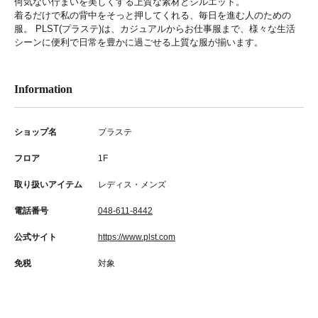
何気ない佇まいを美しくする上質な素材とシルエット。
着るだけで私の背中をそっと押してくれる、毎日を進む人のための
服。 PLST(プラステ)は、カジュアルからお仕事服まで、様々な生活
シーンに便利で日常を豊かに過ごせる上質な服が揃います。
Information
ショップ名
プラステ
フロア
1F
取り扱いアイテム
レディス・メンズ
電話番号
048-611-8442
公式サイト
https://www.plst.com
免税
対象