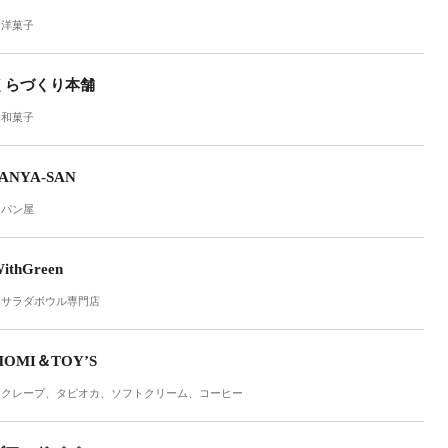
洋菓子
くらづくり本舗
和菓子
ANYA-SAN
パン屋
ithGreen
サラダボウル専門店
MOMI＆TOY’S
クレープ、タピオカ、ソフトクリーム、コーヒー