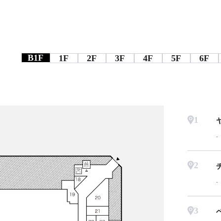
B1F
1F
2F
3F
4F
5F
6F
1
2
3