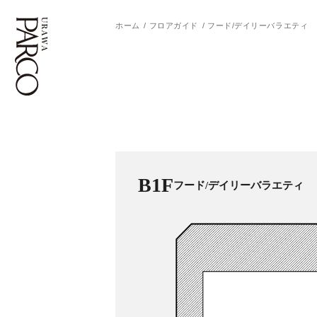
ホーム
フロアガイド
フード/デイリーバラエティ
フロアガイド
ENGLISH
施設案内・アクセス
繁体字
イベント・ポップアップ
簡体字
B1F
フード/デイリーバラエティ
ニュース
한국어
レストラン・カフェ
ภาษาไทย
TAX FREE
日本語