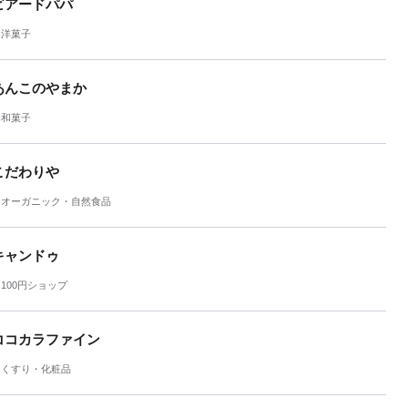
ビアードパパ
洋菓子
あんこのやまか
和菓子
こだわりや
オーガニック・自然食品
キャンドゥ
100円ショップ
ココカラファイン
くすり・化粧品