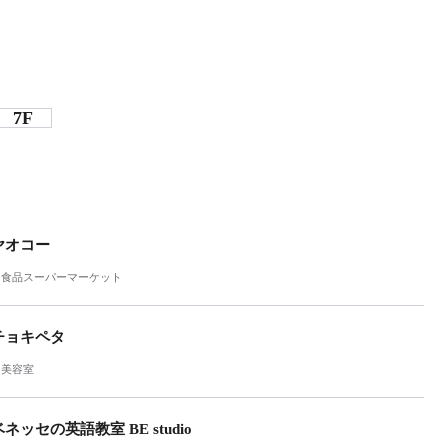
7F
ヤオコー
食品スーパーマーケット
チョキペタ
美容室
ベネッセの英語教室 BE studio