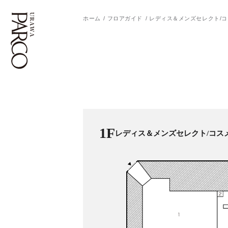
ホーム
フロアガイド
レディス＆メンズセレクト/コ
フロアガイド
ENGLISH
施設案内・アクセス
繁体字
イベント・ポップアップ
簡体字
1F
レディス＆メンズセレクト/コスメ
ニュース
한국어
レストラン・カフェ
ภาษาไทย
TAX FREE
日本語