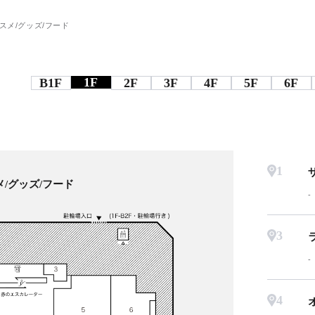
スメ/グッズ/フード
1F
B1F
2F
3F
4F
5F
6F
1
/グッズ/フード
3
4