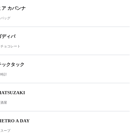
ミア カパンナ
バッグ
ゴディバ
チョコレート
チックタック
時計
MATSUZAKI
酒屋
IETRO A DAY
スープ