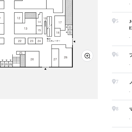
5
J
E
6
7
8