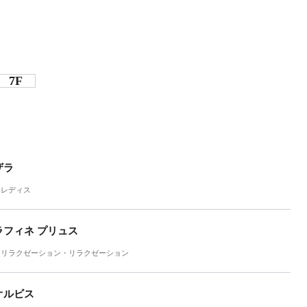
7F
ザラ
レディス
ラフィネ プリュス
リラクゼーション・リラクゼーション
オルビス