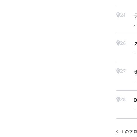
24
26
27
28
D
下のフ