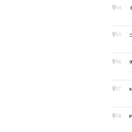
14
15
16
17
18
P