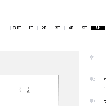
6F
B1F
1F
2F
3F
4F
5F
1
2
3