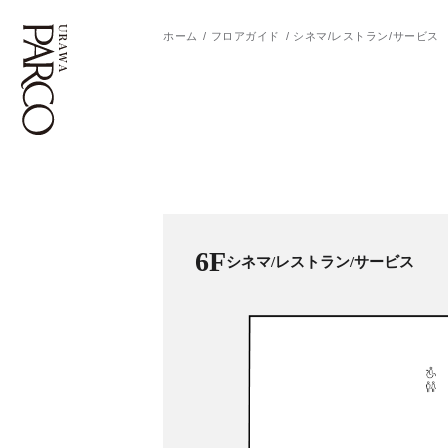
ホーム
フロアガイド
シネマ/レストラン/サービス
フロアガイド
ENGLISH
施設案内・アクセス
繁体字
イベント・ポップアップ
簡体字
6F
シネマ/レストラン/サービス
ニュース
한국어
レストラン・カフェ
ภาษาไทย
TAX FREE
日本語