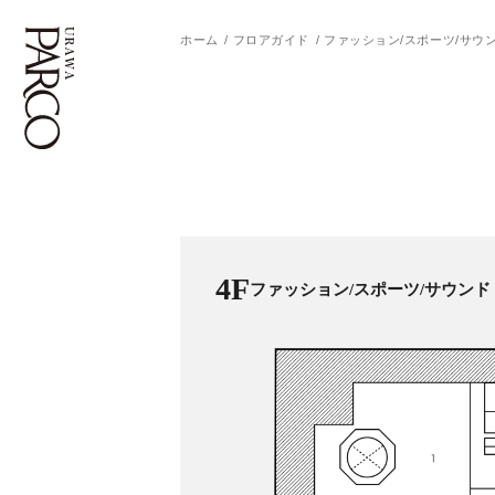
ホーム
フロアガイド
ファッション/スポーツ/サウ
フロアガイド
ENGLISH
施設案内・アクセス
繁体字
イベント・ポップアップ
簡体字
4F
ファッション/スポーツ/サウンド
ニュース
한국어
レストラン・カフェ
ภาษาไทย
TAX FREE
日本語