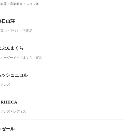
楽器・音楽教室・スタジオ
好日山荘
登山・アウトドア用品
じぶんまくら
オーダーメイドまくら・寝具
ムッシュニコル
メンズ
RIHICA
メンズ・レディス
レゼール