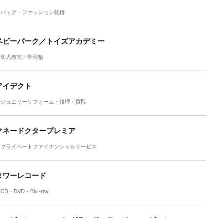
バッグ・ファッション雑貨
ベビーパーク／トイズアカデミー
幼児教室／学習塾
アイデクト
ジュエリーリフォーム・修理・買取
マネードクタープレミア
プライベートファイナンシャルサービス
タワーレコード
CD・DVD・Blu -ray