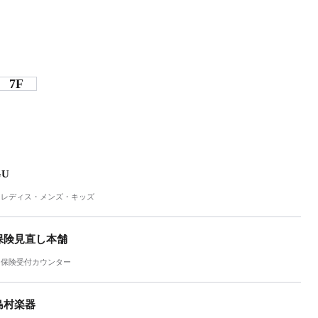
7F
GU
レディス・メンズ・キッズ
保険見直し本舗
保険受付カウンター
島村楽器