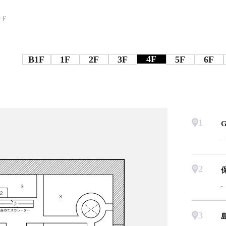
ンド
4F
B1F
1F
2F
3F
5F
6F
1
2
3