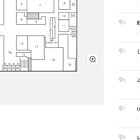
4
5
6
7
O
8