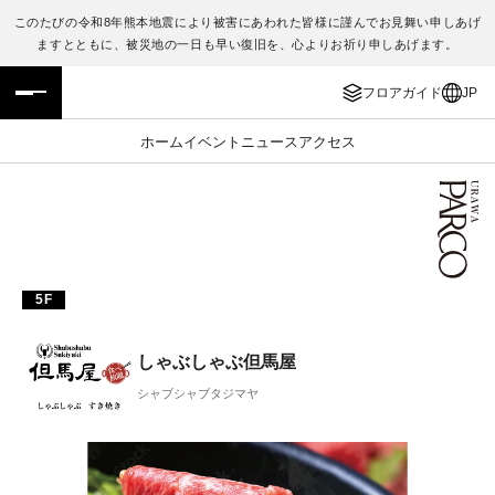
このたびの令和8年熊本地震により被害にあわれた皆様に謹んでお見舞い申しあげ
ますとともに、被災地の一日も早い復旧を、心よりお祈り申しあげます。
フロアガイド
ENGLISH
フロアガイド
JP
施設案内・アクセス
繁体字
ホーム
イベント
ニュース
アクセス
イベント・ポップアップ
簡体字
ニュース
한국어
レストラン・カフェ
ภาษาไทย
5F
TAX FREE
日本語
しゃぶしゃぶ但馬屋
シャブシャブタジマヤ
PARCOメンバーズ
JP