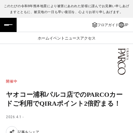
このたびの令和8年熊本地震により被害にあわれた皆様に謹んでお見舞い申しあげ
ますとともに、被災地の一日も早い復旧を、心よりお祈り申しあげます。
フロアガイド
ENGLISH
フロアガイド
JP
施設案内・アクセス
繁体字
ホーム
イベント
ニュース
アクセス
イベント・ポップアップ
簡体字
ニュース
한국어
レストラン・カフェ
ภาษาไทย
開催中
TAX FREE
日本語
ヤオコー浦和パルコ店でのPARCOカー
ドご利用でQIRAポイント2倍貯まる！
PARCOメンバーズ
2026.4.1 -
JP
記事をシェア