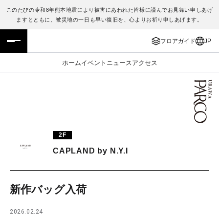
このたびの令和8年熊本地震により被害にあわれた皆様に謹んでお見舞い申しあげ
ますとともに、被災地の一日も早い復旧を、心よりお祈り申しあげます。
フロアガイド
ENGLISH
フロアガイド
JP
施設案内・アクセス
繁体字
ホーム
イベント
ニュース
アクセス
イベント・ポップアップ
簡体字
ニュース
한국어
レストラン・カフェ
ภาษาไทย
2F
TAX FREE
日本語
CAPLAND by N.Y.I
PARCOメンバーズ
新作バッグ入荷
JP
2026.02.24