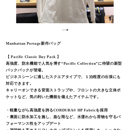
5
1
2
3
4
Manhattan Portage新作バッグ
【 Pacific Classic Day Pack 】
高強度、防水機能で人気を博す“Pacific Collection”に待望の新型
バックパックが登場。
ビジネスシーンに適したスクエアタイプで、１泊程度の出張にも
対応できます。
キャリーオンできる背面ストラップや、フロントの大きな立体ポ
ケットなど、気の利いた機能を備えたアイテムです。
・軽量ながら高強度を誇るCORDURA® HP Fabricを採用
・裏面に防水加工を施し、急な雨など、水濡れから荷物を守るパ
フォーマンス性をアップデート