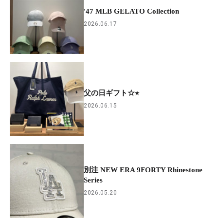
'47 MLB GELATO Collection
2026.06.17
父の日ギフト☆⭐︎
2026.06.15
別注 NEW ERA 9FORTY Rhinestone
Series
2026.05.20