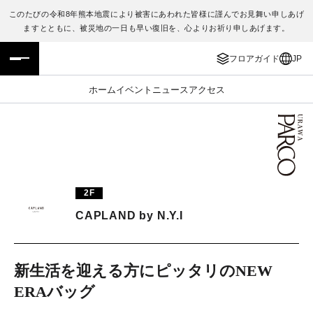
このたびの令和8年熊本地震により被害にあわれた皆様に謹んでお見舞い申しあげ
ますとともに、被災地の一日も早い復旧を、心よりお祈り申しあげます。
フロアガイド
ENGLISH
フロアガイド
JP
施設案内・アクセス
繁体字
ホーム
イベント
ニュース
アクセス
イベント・ポップアップ
簡体字
ニュース
한국어
レストラン・カフェ
ภาษาไทย
2F
TAX FREE
日本語
CAPLAND by N.Y.I
PARCOメンバーズ
新生活を迎える方にピッタリのNEW
ERAバッグ
JP