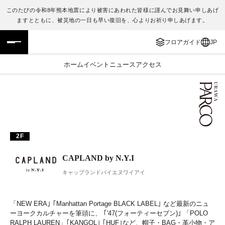
このたびの令和8年熊本地震により被害にあわれた皆様に謹んでお見舞い申しあげ
ますとともに、被災地の一日も早い復旧を、心よりお祈り申しあげます。
フロアガイド
ENGLISH
フロアガイド
JP
施設案内・アクセス
繁体字
ホーム
イベント
ニュース
アクセス
イベント・ポップアップ
簡体字
ニュース
한국어
レストラン・カフェ
ภาษาไทย
2F
TAX FREE
日本語
CAPLAND by N.Y.I
キャップランドバイエヌワイアイ
PARCOメンバーズ
「NEW ERA｣ ｢Manhattan Portage BLACK LABEL｣ など最新のニュ
JP
ーヨークカルチャーを筆頭に、 ｢'47(フォーティーセブン)｣ 「POLO
RALPH LAUREN」｢KANGOL｣ ｢HUF｣など、帽子・BAG・革小物・ア