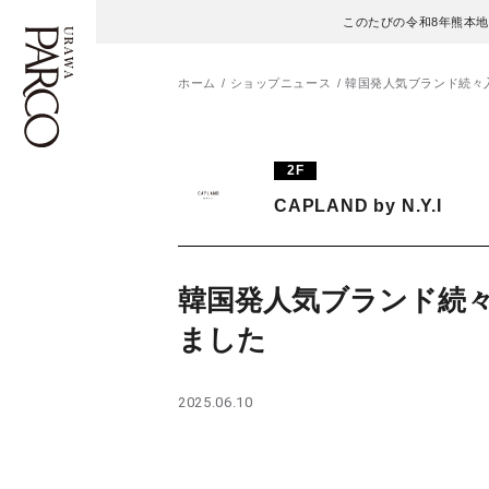
このたびの令和8年熊本
ホーム
ショップニュース
韓国発人気ブランド続々
フロアガイド
ENGLISH
2F
CAPLAND by N.Y.I
施設案内・アクセス
繁体字
イベント・ポップアップ
簡体字
韓国発人気ブランド続
ニュース
한국어
ました
レストラン・カフェ
ภาษาไทย
2025.06.10
TAX FREE
日本語