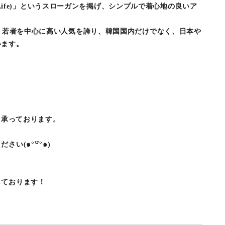
al Life)」というスローガンを掲げ、シンプルで着心地の良いア
来、若者を中心に高い人気を誇り、韓国国内だけでなく、日本や
います。
も承っております。
い(๑°꒵°๑)
しております！