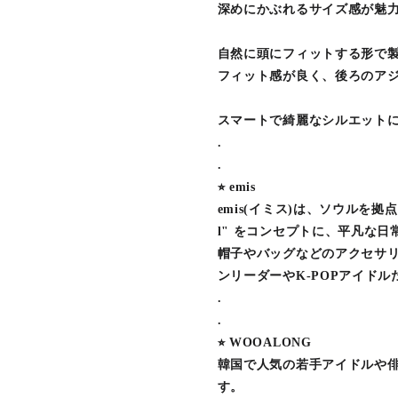
深めにかぶれるサイズ感が魅
自然に頭にフィットする形で
フィット感が良く、後ろのア
スマートで綺麗なシルエット
.
.
⭐︎ emis
emis(イミス)は、ソウルを拠点と
l" をコンセプトに、平凡な
帽子やバッグなどのアクセサリ
ンリーダーやK-POPアイド
.
.
⭐︎ WOOALONG
韓国で人気の若手アイドルや
す。