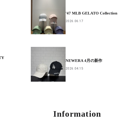
'47 MLB GELATO Collection
2026.06.17
TY
NEWERA 4月の新作
2026.04.15
Information