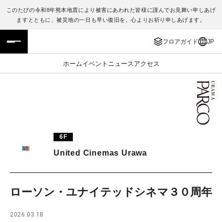
このたびの令和8年熊本地震により被害にあわれた皆様に謹んでお見舞い申しあげ
ますとともに、被災地の一日も早い復旧を、心よりお祈り申しあげます。
フロアガイド
ENGLISH
フロアガイド
JP
施設案内・アクセス
繁体字
ホーム
イベント
ニュース
アクセス
イベント・ポップアップ
簡体字
ニュース
한국어
レストラン・カフェ
ภาษาไทย
6F
TAX FREE
日本語
United Cinemas Urawa
PARCOメンバーズ
ローソン・ユナイテッドシネマ３０周年
JP
2026.03.18