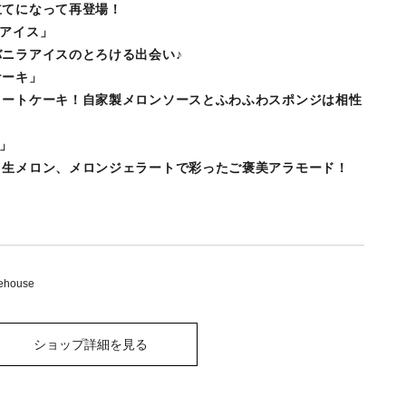
てになって再登場！
ラアイス」
ニラアイスのとろける出会い♪
ケーキ」
ートケーキ！自家製メロンソースとふわふわスポンジは相性
抜群
」
生メロン、メロンジェラートで彩ったご褒美アラモード！
house
ショップ詳細を見る