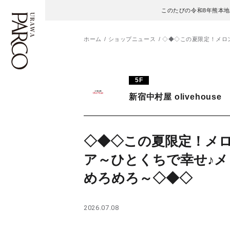
このたびの令和8年熊本
ホーム
ショップニュース
◇◆◇この夏限定！メロ
フロアガイド
ENGLISH
5F
新宿中村屋 olivehouse
施設案内・アクセス
繁体字
イベント・ポップアップ
簡体字
◇◆◇この夏限定！メ
ニュース
한국어
ア～ひとくちで幸せ♪メ
めろめろ～◇◆◇
レストラン・カフェ
ภาษาไทย
TAX FREE
日本語
2026.07.08