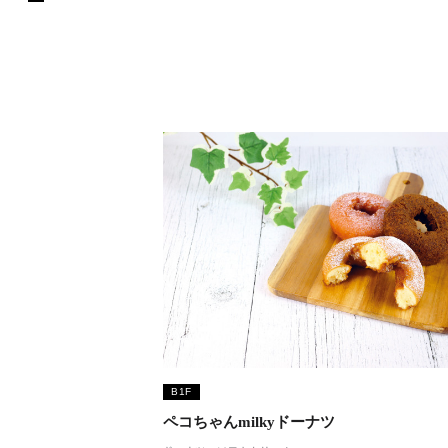
B1F
ペコちゃんmilkyドーナツ