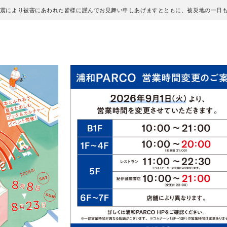
地震により被害にあわれた皆様に謹んでお見舞い申しあげますとともに、被災地の一日