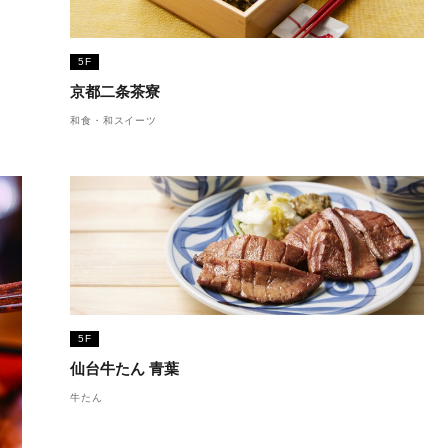
5F
京都二条茶寮
和食・和スイーツ
5F
仙台牛たん 青葉
牛たん