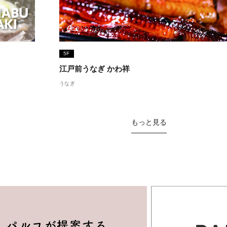
5F
江戸前うなぎ かわ祥
うなぎ
もっと見る