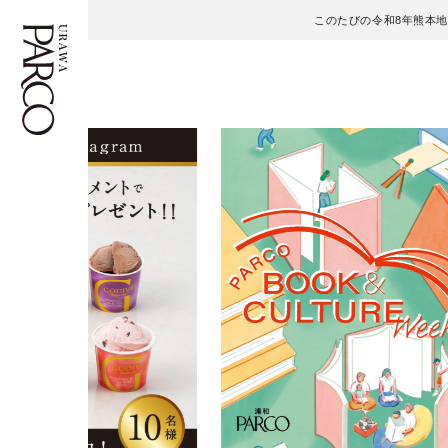
このたびの令和8年熊本
フロアガイド
ENGLISH
施設案内・アクセス
繁体字
イベント・ポップアップ
簡体字
ニュース
한국어
レストラン・カフェ
ภาษาไทย
TAX FREE
日本語