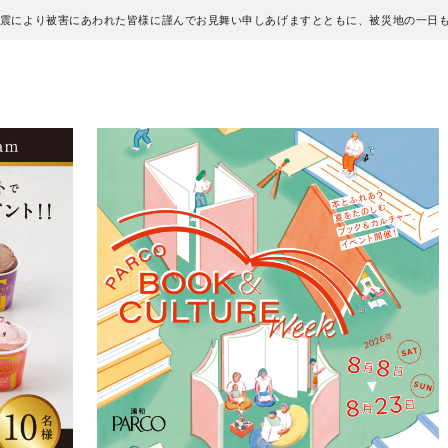
地震により被害にあわれた皆様に謹んでお見舞い申しあげますとともに、被災地の一日