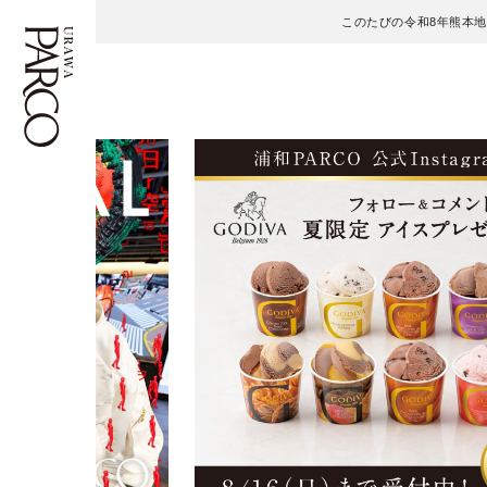
このたびの令和8年熊本
フロアガイド
ENGLISH
施設案内・アクセス
繁体字
イベント・ポップアップ
簡体字
ニュース
한국어
レストラン・カフェ
ภาษาไทย
TAX FREE
日本語