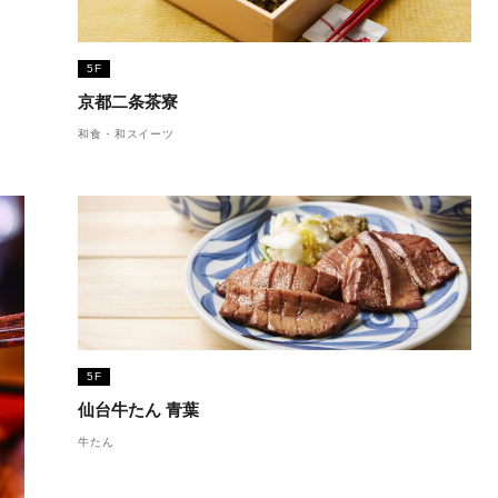
5F
京都二条茶寮
和食・和スイーツ
5F
仙台牛たん 青葉
牛たん