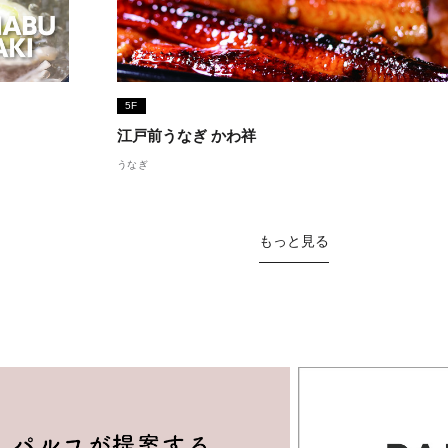
5F
江戸前うなぎ かわ祥
うなぎ
もっと見る