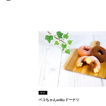
B1F
ペコちゃんmilkyドーナツ