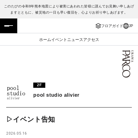
このたびの令和8年熊本地震により被害にあわれた皆様に謹んでお見舞い申しあげ
ますとともに、被災地の一日も早い復旧を、心よりお祈り申しあげます。
フロアガイド
ENGLISH
フロアガイド
JP
施設案内・アクセス
繁体字
ホーム
イベント
ニュース
アクセス
イベント・ポップアップ
簡体字
ニュース
한국어
レストラン・カフェ
ภาษาไทย
2F
TAX FREE
日本語
pool studio alivier
PARCOメンバーズ
▷イベント告知
JP
2026.05.16