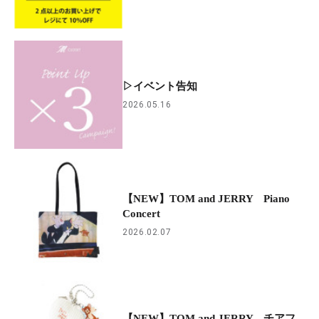
▷イベント告知
2026.05.16
【NEW】TOM and JERRY Piano
Concert
2026.02.07
【NEW】TOM and JERRY チアフ