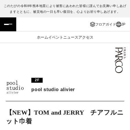
このたびの令和8年熊本地震により被害にあわれた皆様に謹んでお見舞い申しあげ
ますとともに、被災地の一日も早い復旧を、心よりお祈り申しあげます。
フロアガイド
ENGLISH
フロアガイド
JP
施設案内・アクセス
繁体字
ホーム
イベント
ニュース
アクセス
イベント・ポップアップ
簡体字
ニュース
한국어
レストラン・カフェ
ภาษาไทย
2F
TAX FREE
日本語
pool studio alivier
PARCOメンバーズ
【NEW】TOM and JERRY チアフルニ
ット巾着
JP