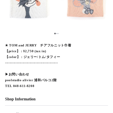
1
2
3
4
★ TOM and JERRY チアフルニット巾着
【price】 : ¥2,750 (tax in)
【color】 : ジェリー/トム/タフィー
---------------------------------------------
▶︎お問い合わせ
poolstudio alivier 浦和パルコ2階
TEL 048-611-8208
Shop Information