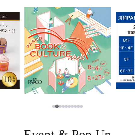
イベント・ポップアップ
簡体字
ニュース
한국어
レストラン・カフェ
ภาษาไทย
TAX FREE
日本語
PARCOメンバーズ
JP
3
1
2
4
5
6
7
8
9
10
Event & Pop Up