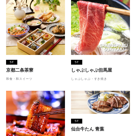
5F
5F
京都二条茶寮
しゃぶしゃぶ但馬屋
和食・和スイーツ
しゃぶしゃぶ・すき焼き
5F
仙台牛たん 青葉