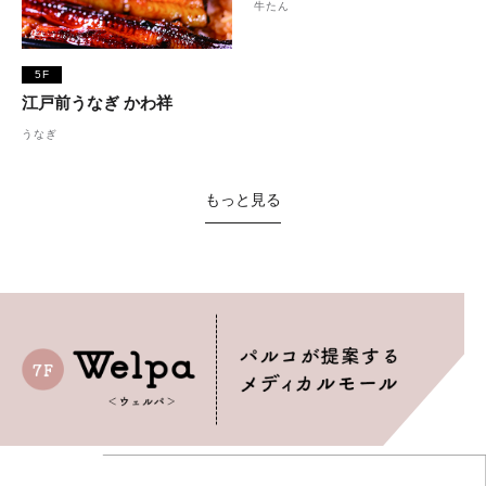
牛たん
5F
江戸前うなぎ かわ祥
うなぎ
もっと見る