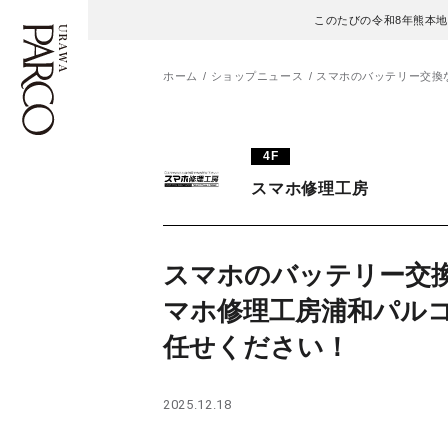
このたびの令和8年熊本
ホーム
ショップニュース
スマホのバッテリー交換
フロアガイド
ENGLISH
4F
スマホ修理工房
施設案内・アクセス
繁体字
イベント・ポップアップ
簡体字
スマホのバッテリー交
ニュース
한국어
マホ修理工房浦和パル
任せください！
レストラン・カフェ
ภาษาไทย
TAX FREE
日本語
2025.12.18