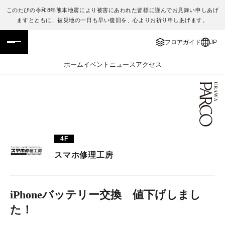
このたびの令和8年熊本地震により被害にあわれた皆様に謹んでお見舞い申しあげ
ますとともに、被災地の一日も早い復旧を、心よりお祈り申しあげます。
フロアガイド
ENGLISH
フロアガイド
JP
施設案内・アクセス
繁体字
ホーム
イベント
ニュース
アクセス
イベント・ポップアップ
簡体字
ニュース
한국어
レストラン・カフェ
ภาษาไทย
4F
TAX FREE
日本語
スマホ修理工房
PARCOメンバーズ
iPhoneバッテリー交換 値下げしまし
た！
JP