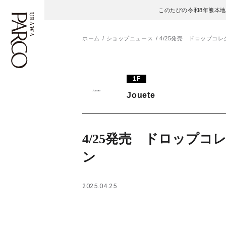
このたびの令和8年熊本
ホーム
ショップニュース
4/25発売 ドロップコ
フロアガイド
ENGLISH
1F
Jouete
施設案内・アクセス
繁体字
イベント・ポップアップ
簡体字
4/25発売 ドロップコ
ニュース
한국어
ン
レストラン・カフェ
ภาษาไทย
2025.04.25
TAX FREE
日本語