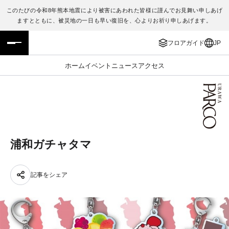
このたびの令和8年熊本地震により被害にあわれた皆様に謹んでお見舞い申しあげ
ますとともに、被災地の一日も早い復旧を、心よりお祈り申しあげます。
フロアガイド
ENGLISH
フロアガイド
JP
施設案内・アクセス
繁体字
ホーム
イベント
ニュース
アクセス
イベント・ポップアップ
簡体字
ニュース
한국어
レストラン・カフェ
ภาษาไทย
浦和ガチャタマ
TAX FREE
日本語
記事をシェア
PARCOメンバーズ
JP