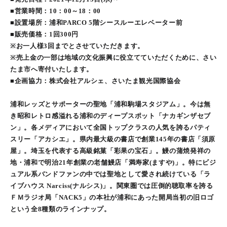
■営業時間：10：00～18：00
■設置場所：浦和PARCO 5階シースルーエレベーター前
■販売価格：1回300円
※お一人様3回までとさせていただきます。
※売上金の一部は地域の文化振興に役立てていただくために、さい
たま市へ寄付いたします。
■企画協力：株式会社アルシェ、さいたま観光国際協会
浦和レッズとサポーターの聖地「浦和駒場スタジアム」。今は無
き昭和レトロ感溢れる浦和のディープスポット「ナカギンザセブ
ン」。各メディアにおいて全国トップクラスの人気を誇るパティ
スリー「アカシエ」。県内最大級の書店で創業145年の書店「須原
屋」。埼玉を代表する高級銘菓「彩果の宝石」。鰻の蒲焼発祥の
地・浦和で明治21年創業の老舗鰻店「満寿家(ますや)」。特にビジ
ュアル系バンドファンの中では聖地として愛され続けている「ラ
イブハウス Narciss(ナルシス)」。関東圏では圧倒的聴取率を誇る
ＦＭラジオ局「NACK5」の本社が浦和にあった開局当初の旧ロゴ
という全8種類のラインナップ。