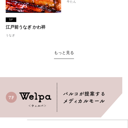
牛たん
5F
江戸前うなぎ かわ祥
うなぎ
もっと見る