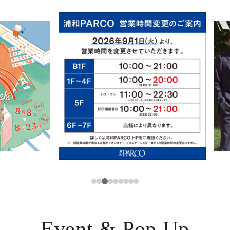
イベント・ポップアップ
簡体字
ニュース
한국어
レストラン・カフェ
ภาษาไทย
TAX FREE
日本語
PARCOメンバーズ
JP
3
1
2
4
5
6
7
8
9
Event & Pop Up