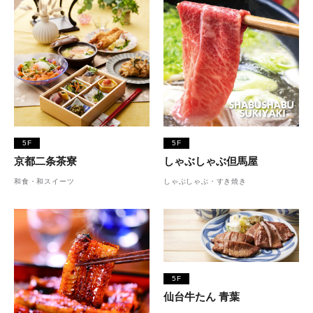
5F
5F
京都二条茶寮
しゃぶしゃぶ但馬屋
和食・和スイーツ
しゃぶしゃぶ・すき焼き
5F
仙台牛たん 青葉