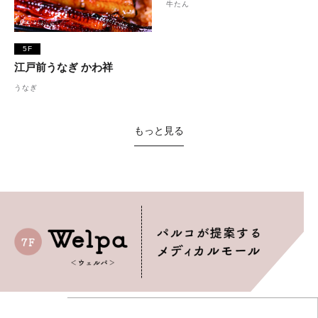
牛たん
5F
江戸前うなぎ かわ祥
うなぎ
もっと見る