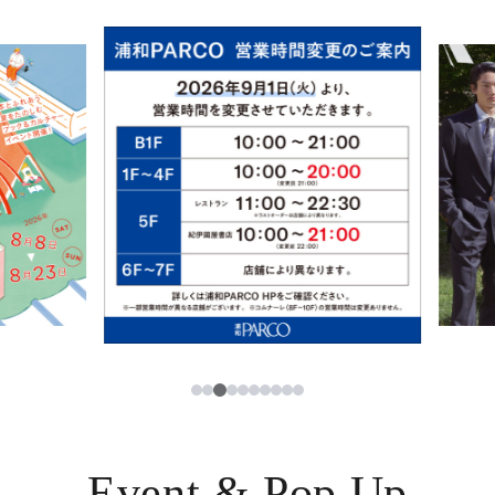
イベント・ポップアップ
簡体字
ニュース
한국어
レストラン・カフェ
ภาษาไทย
TAX FREE
日本語
PARCOメンバーズ
JP
3
1
2
4
5
6
7
8
9
10
Event & Pop Up