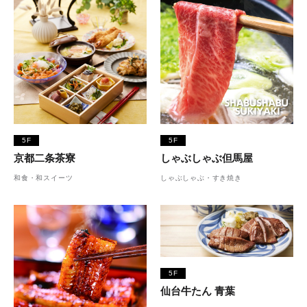
5F
5F
京都二条茶寮
しゃぶしゃぶ但馬屋
和食・和スイーツ
しゃぶしゃぶ・すき焼き
5F
仙台牛たん 青葉