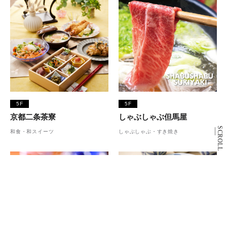
5F
5F
京都二条茶寮
しゃぶしゃぶ但馬屋
SCROLL
和食・和スイーツ
しゃぶしゃぶ・すき焼き
5F
仙台牛たん 青葉