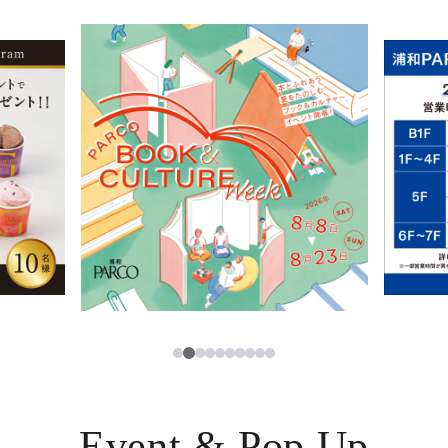
イベント・ポップアップ
簡体字
ニュース
한국어
レストラン・カフェ
ภาษาไทย
TAX FREE
日本語
PARCOメンバーズ
JP
2
1
3
4
5
6
7
8
9
10
Event & Pop Up